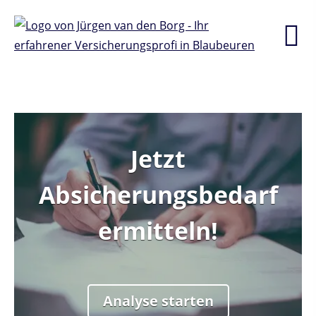
Jetzt
Sind Sie Single oder in
Absicherungsbedarf
einer Beziehung?
ermitteln!
Single
Beziehung
Analyse starten